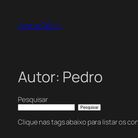
Pular
para
Acervo Online
o
conteúdo
Autor:
Pedro
Pesquisar
Pesquisar
Clique nas tags abaixo para listar os c