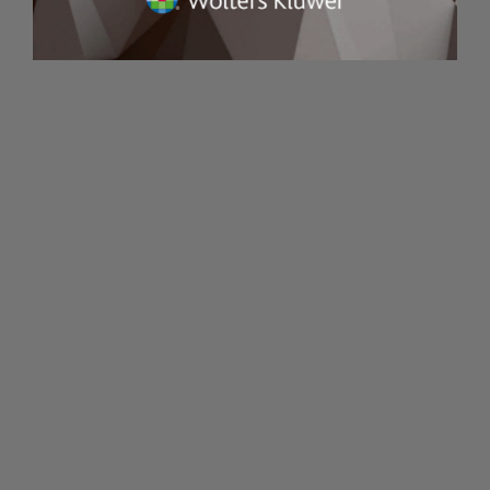
Table of Contents
Guia Mestre de Saúde Gengival e
Cirurgia
Periodontologia Num Relance!
Gengivas Saudáveis Sempre
Sucesso na Cirurgia Maxilofacial
Precisão no Centro Cirúrgico
Adeus Placa e Cálculo!
Quer virar expert em Odonto?
Guia Mestre de Saúde Gengival