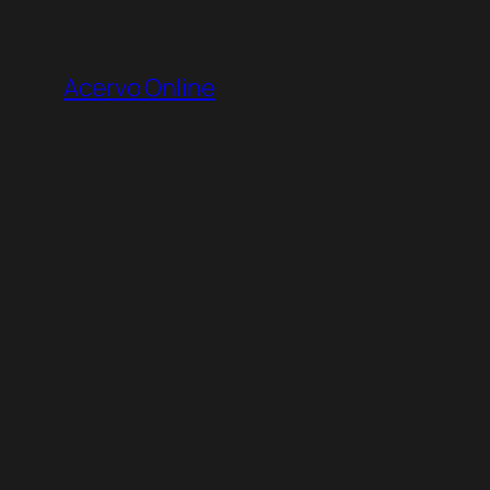
Pular
para
Acervo Online
o
conteúdo