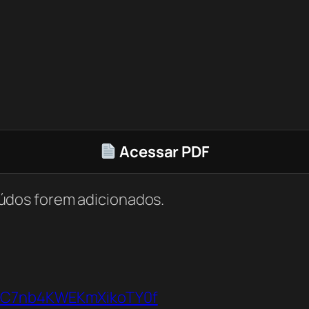
Acessar PDF
údos forem adicionados.
VbC7nb4KWEKmXikoTY0f