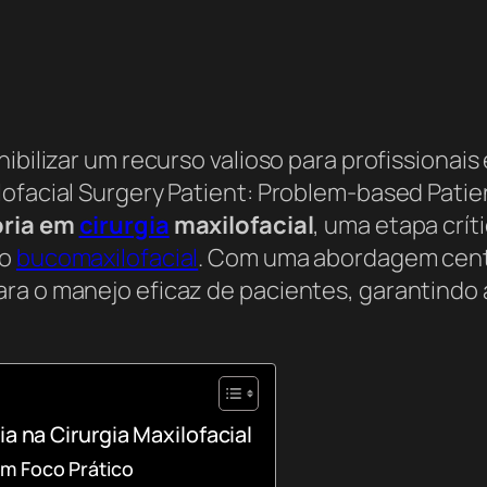
nibilizar um recurso valioso para profissionai
lofacial Surgery Patient: Problem-based Patie
ória em
cirurgia
maxilofacial
, uma etapa crí
ão
bucomaxilofacial
. Com uma abordagem cent
ara o manejo eficaz de pacientes, garantindo
a na Cirurgia Maxilofacial
m Foco Prático