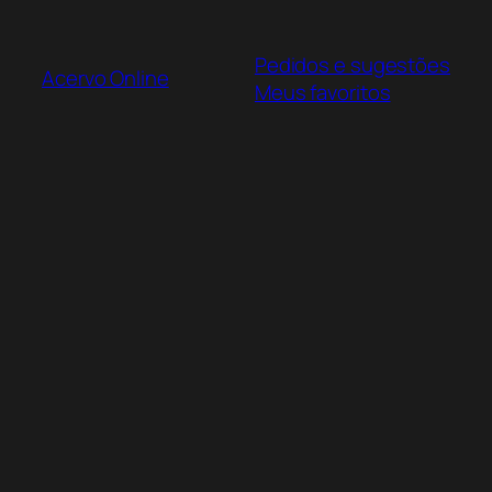
Pular
para
Pedidos e sugestões
o
Acervo Online
Meus favoritos
conteúdo