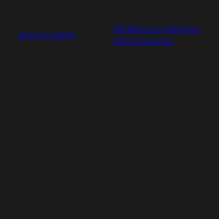
Pular
para
Pedidos e sugestões
o
Acervo Online
Meus favoritos
conteúdo