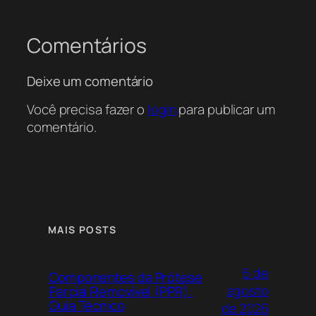
8. SBGG (Sociedade Brasileira de Geriatria e
Gerontologia)
Comentários
Deixe um comentário
Você precisa fazer o
login
para publicar um
comentário.
MAIS POSTS
5 de
Componentes da Prótese
A SBGG promove o conhecimento científico
agosto
Parcial Removível (PPR):
sobre envelhecimento. Citá-la ajuda a
Guia Técnico
de 2026