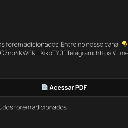
s forem adicionados. Entre no nosso canal
bC7nb4KWEKmXikoTY0f Telegram: https://t.
Acessar PDF
údos forem adicionados.