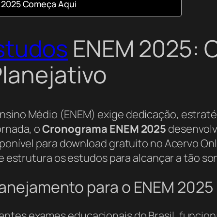
 2025 Começa Aqui
studos
ENEM 2025: O
lanejativo
nsino Médio (ENEM) exige dedicação, estratég
ornada, o
Cronograma ENEM 2025
desenvolv
sponível para download gratuito no Acervo Onl
a e estrutura os estudos para alcançar a tão s
Planejamento para o ENEM 2025
antes exames educacionais do Brasil, funcio