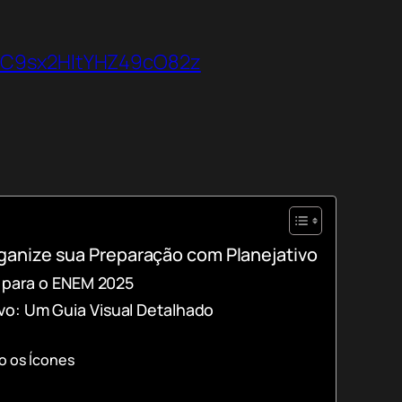
VbC9sx2HltYHZ49cO82z
anize sua Preparação com Planejativo
o para o ENEM 2025
o: Um Guia Visual Detalhado
o os Ícones