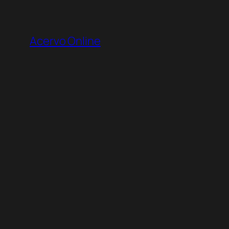
Pular
para
Acervo Online
o
conteúdo