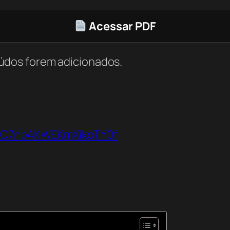
Acessar PDF
údos forem adicionados.
VbC7nb4KWEKmXikoTY0f