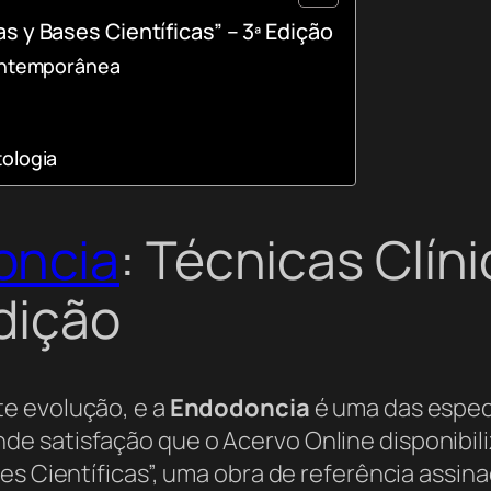
 y Bases Científicas” – 3ª Edição
Contemporânea
ologia
oncia
: Técnicas Clín
Edição
e evolução, e a
Endodoncia
é uma das especi
 satisfação que o Acervo Online disponibiliz
ses Científicas”, uma obra de referência assi