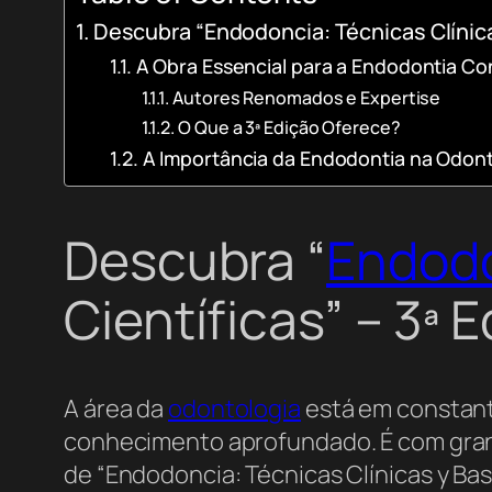
Descubra “Endodoncia: Técnicas Clínicas
A Obra Essencial para a Endodontia 
Autores Renomados e Expertise
O Que a 3ª Edição Oferece?
A Importância da Endodontia na Odont
Descubra “
Endod
Científicas” – 3ª 
A área da
odontologia
está em constant
conhecimento aprofundado. É com grande
de “Endodoncia: Técnicas Clínicas y Ba