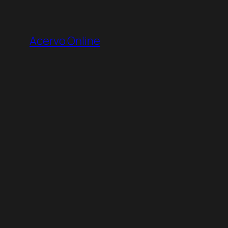
Pular
para
Acervo Online
o
conteúdo