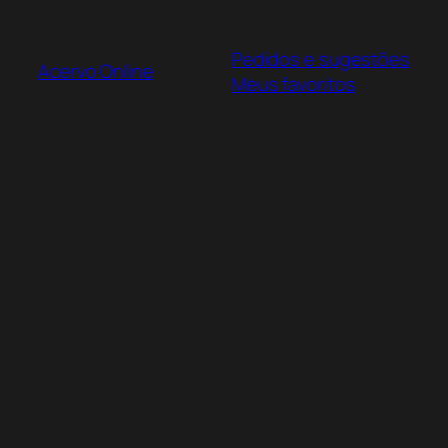
Pular
para
Pedidos e sugestões
o
Acervo Online
Meus favoritos
conteúdo