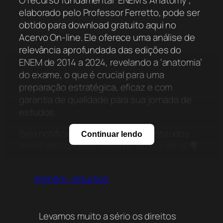
elaborado pelo Professor Ferretto, pode ser
obtido para download gratuito aqui no
Acervo On-line. Ele oferece uma análise de
relevância aprofundada das edições do
ENEM de 2014 a 2024, revelando a ‘anatomia’
do exame, o que é crucial para uma
preparação estratégica, eficaz e com
garantia de qualidade para sua jornada de
estudos.
Seja notificado quando novos conteúdos
Continuar lendo
forem adicionados. Entre no nosso canal
WhatsApp:
https://whatsapp.com/channel/0029VbC7nb4K
@enem_resumos
Telegram: https://t.me/odonto_resumos
Levamos muito a sério os direitos