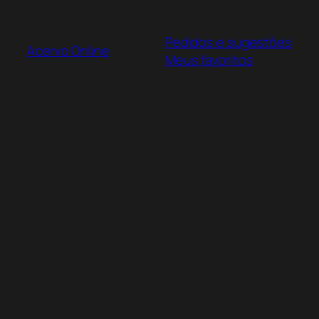
Pular
para
Pedidos e sugestões
o
Acervo Online
Meus favoritos
conteúdo