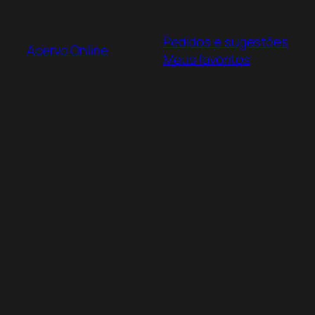
Pular
para
Pedidos e sugestões
o
Acervo Online
Meus favoritos
conteúdo