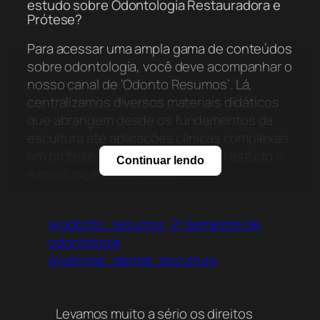
estudo sobre Odontologia Restauradora e
Prótese?
Para acessar uma ampla gama de conteúdos
sobre odontologia, você deve acompanhar o
nosso canal de ‘Odonto Resumos’. Lá,
centralizamos diversos materiais didáticos
que abrangem desde os fundamentos da
escultura até aplicações clínicas complexas
em prótese dentária, facilitando o estudo e
Continuar lendo
a atualização profissional.
Onde posso baixar o arquivo de Escultura
Dental: A Essência da Anatomia Oclusal de
@odonto_resumos
2º Semestre de
graça?
odontologia
Anatomia_dental_escultura
Você pode baixar o material detalhado sobre
escultura dental e anatomia oclusal
gratuitamente através do link disponível aqui
Levamos muito a sério os direitos
no nosso Acervo Online. O conteúdo