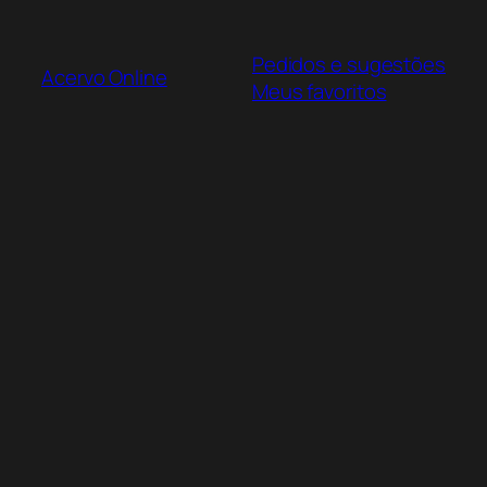
Pular
para
Pedidos e sugestões
o
Acervo Online
Meus favoritos
conteúdo