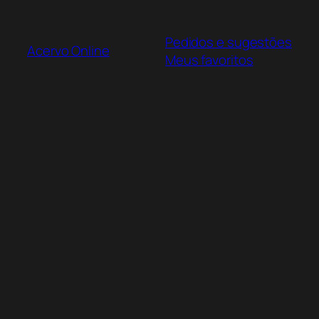
Pular
para
Pedidos e sugestões
o
Acervo Online
Meus favoritos
conteúdo