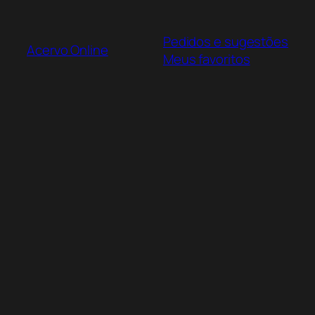
Pular
para
Pedidos e sugestões
o
Acervo Online
Meus favoritos
conteúdo