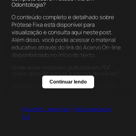
Odontologia?
O conteúdo completo e detalhado sobre
Prótese Fixa está disponível para
visualização e consulta aqui neste post.
Além disso, você pode acessar o material
educativo através do link do Acervo On-line
disponibilizado no início do texto.
Onde achar materiais gratuitos em PDF
sobre tipos de coroas e pontes dentárias?
Continuar lendo
Materiais técnicos e pedagógicos em PDF
sobre coroas, pontes e próteses sobre
implantes estão disponíveis aqui no acervo.
O resumo aborda desde os materiais
@odonto_resumos
Prótese parcial
utilizados, como zircônia e dissilicato de lítio,
fixa
até as técnicas de confecção.