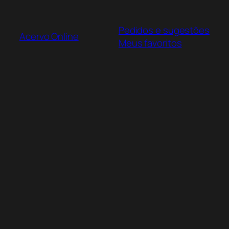
Pular
para
Pedidos e sugestões
o
Acervo Online
Meus favoritos
conteúdo