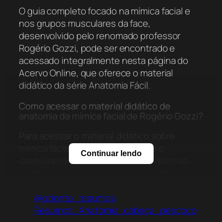
O guia completo focado na mímica facial e
nos grupos musculares da face,
desenvolvido pelo renomado professor
Rogério Gozzi, pode ser encontrado e
acessado integralmente nesta página do
Acervo Online, que oferece o material
didático da série Anatomia Fácil.
Como acessar o material didático de
anatomia da mímica facial de Rogério Gozzi?
Para acessar o material didático sobre
mímica facial, você deve visualizar o
Continuar lendo
conteúdo disponível neste post. Além da
explicação teórica, o site oferece links
diretos para o material e convites para
@odonto_resumos
canais de WhatsApp e Telegram onde novos
Resumos_Anatomia_cabeça_pescoço
conteúdos de anatomia são compartilhados