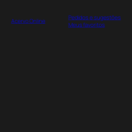
Pular
para
Pedidos e sugestões
o
Acervo Online
Meus favoritos
conteúdo