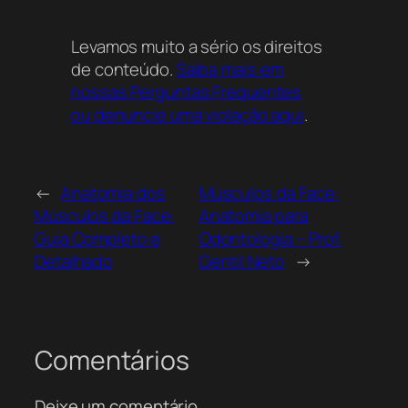
regularmente.
Como achar materiais gratuitos em PDF
Levamos muito a sério os direitos
sobre a anatomia do músculo frontal e
de conteúdo.
Saiba mais em
corrugador?
nossas Perguntas Frequentes
Para encontrar PDFs específicos sobre os
ou denuncie uma violação aqui
.
músculos frontal e corrugador, você pode
utilizar o link de visualização disponível
neste post ou entrar nos canais exclusivos
←
Anatomia dos
Músculos da Face:
do WhatsApp e Telegram do Odonto
Músculos da Face:
Anatomia para
Resumos, onde materiais focados em
Guia Completo e
Odontologia – Prof.
anatomia facial e odontologia são
Detalhado
Gentil Neto
→
disponibilizados gratuitamente.
Como encontrar materiais didáticos
gratuitos sobre anatomia humana
completa?
Comentários
Para encontrar conteúdos abrangentes
sobre anatomia humana, recomenda-se
Deixe um comentário