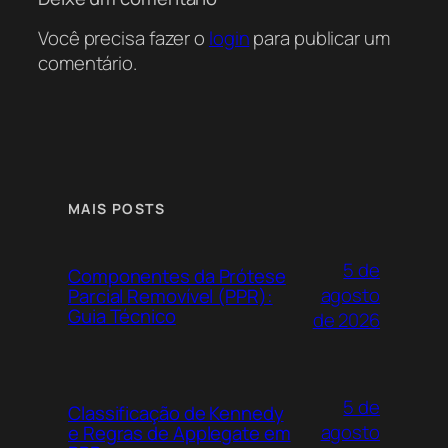
explorar a série ‘Anatomy Book’ e os
Você precisa fazer o
login
para publicar um
recursos do ‘Anatomia Fácil’ de Rogério
comentário.
Gozzi. Você pode encontrar resumos
detalhados sobre grupos musculares de
mastigação, deglutição e mímica facial
através do Acervo Online e dos grupos de
estudo mencionados no post.
MAIS POSTS
5 de
Componentes da Prótese
agosto
Parcial Removível (PPR):
Guia Técnico
de 2026
5 de
Classificação de Kennedy
agosto
e Regras de Applegate em