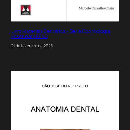
Livro Materiais Dentários – Série Odontologia
Essencial ABENO
21 de fevereiro de 2026