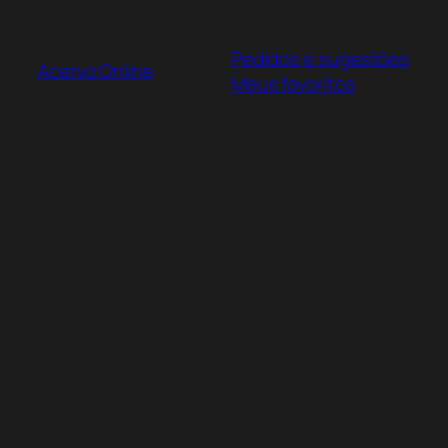
Pular
para
Pedidos e sugestões
o
Acervo Online
Meus favoritos
conteúdo