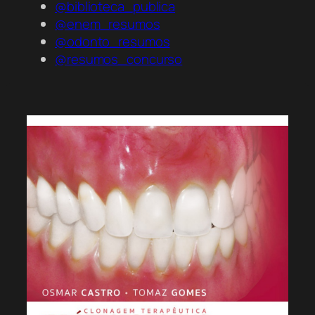
@biblioteca_publica
@enem_resumos
@odonto_resumos
@resumos_concurso