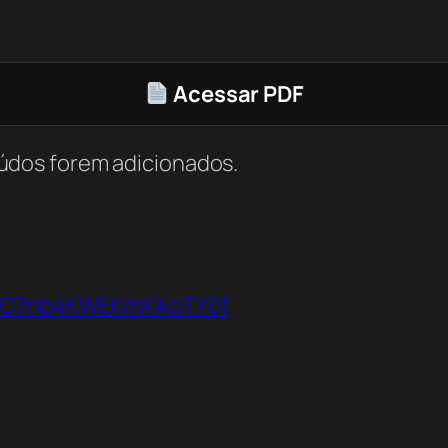
Acessar PDF
údos forem adicionados.
VbC7nb4KWEKmXikoTY0f