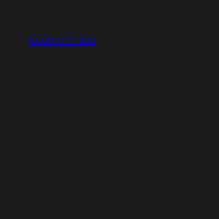
Pular
para
Acervo Online
o
conteúdo