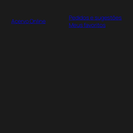
Pular
para
Pedidos e sugestões
o
Acervo Online
Meus favoritos
conteúdo