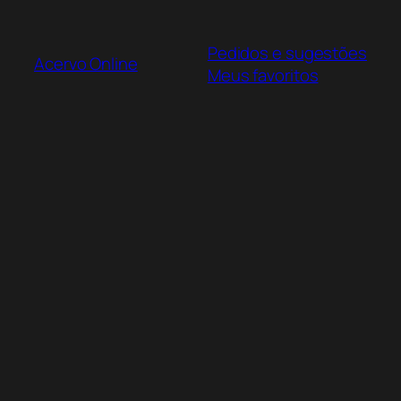
Pular
para
Pedidos e sugestões
o
Acervo Online
Meus favoritos
conteúdo