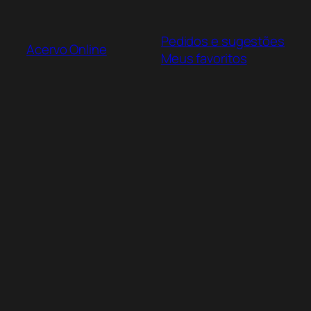
Pular
para
Pedidos e sugestões
o
Acervo Online
Meus favoritos
conteúdo