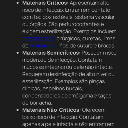
Materiais Críticos:
Apresentam alto
risco de infecção. Entram em contato
com tecidos estéreis, sistema vascular
ou órgãos. São perfurocortantes e
exigem esterilização. Exemplos incluem
instrumentais
cirúrgicos, curetas, limas
de
endodontia
, fios de sutura e brocas.
Materiais Semicríticos:
Possuem risco
moderado de infecção. Contatam
mucosas íntegras ou pele não intacta.
Requerem desinfecção de alto nível ou
esterilização. Exemplos são pinças
clínicas, espelhos bucais,
condensadores de amálgama e taças
de borracha.
Materiais Não-Críticos:
Oferecem
baixo risco de infecção. Contatam
apenas a pele intacta e não entram em