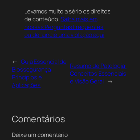
materiais educativos, o arquivo está
Levamos muito a sério os direitos
disponível para download gratuito aqui no
de conteúdo.
Saiba mais em
Acervo Online.
nossas Perguntas Frequentes
Onde posso baixar gratuitamente o resumo
ou denuncie uma violação aqui
.
detalhado sobre os princípios e práticas
essenciais da biossegurança?
Você pode baixar este arquivo
←
Guia Essencial de
Resumo de Patologia:
gratuitamente aqui no Acervo Online.
Biossegurança:
Conceitos Essenciais
Princípios e
Como faço para acessar o material
e Visão Geral
→
completo sobre biossegurança que foi
Aplicações
mencionado?
O arquivo está disponível para download
gratuito aqui no Acervo Online.
Comentários
Onde posso encontrar materiais gratuitos
em PDF sobre biossegurança com foco na
Deixe um comentário
odontologia?