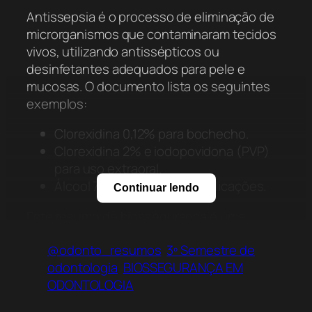
Antissepsia é o processo de eliminação de
microrganismos que contaminaram tecidos
vivos, utilizando antissépticos ou
desinfetantes adequados para pele e
mucosas. O documento lista os seguintes
exemplos:
Clorexidina 0,12% para bochecho.
Clorexidina 2% e iodopovidona (PVP)
para uso extraoral.
Álcool 70% para diversas aplicações.
Continuar lendo
Este resumo de biossegurança é uma
ferramenta indispensável para quem atua ou
@odonto_resumos
3º Semestre de
estuda na área da saúde, oferecendo
odontologia
BIOSSEGURANÇA EM
clareza e organização sobre um tema tão
ODONTOLOGIA
complexo e crucial. Para aprofundar seus
conhecimentos e ter acesso a este e outros