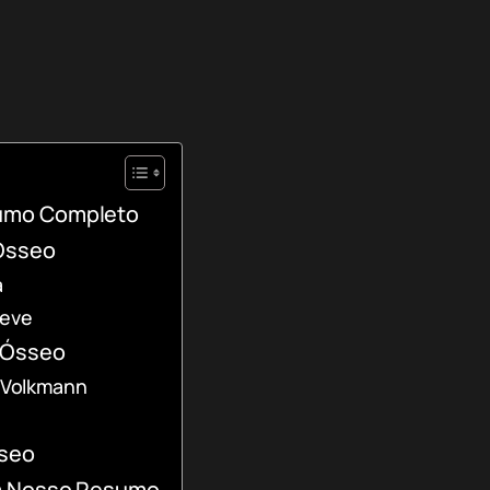
umo Completo
 Ósseo
a
Leve
 Ósseo
e Volkmann
sseo
om Nosso Resumo