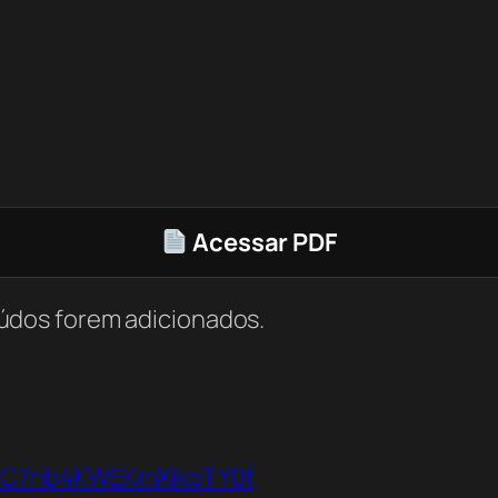
Acessar PDF
údos forem adicionados.
VbC7nb4KWEKmXikoTY0f