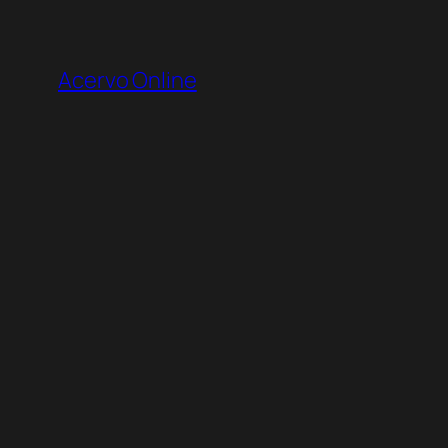
Pular
para
Acervo Online
o
conteúdo