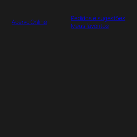
Pular
para
Pedidos e sugestões
o
Acervo Online
Meus favoritos
conteúdo