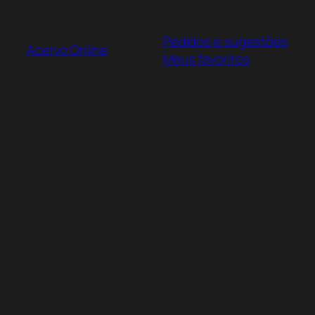
Pular
para
Pedidos e sugestões
o
Acervo Online
Meus favoritos
conteúdo