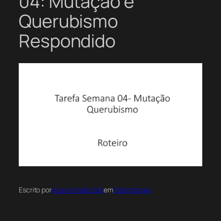
04: Mutação e
Querubismo
Respondido
Escrito por
Acervo Index Bot
em
Odontologia