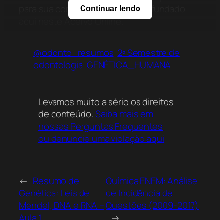
para sua consulta e estudo aprofundado
Continuar lendo
aqui neste Acervo Online.
@odonto_resumos
2º Semestre de
odontologia
GENÉTICA_HUMANA
Levamos muito a sério os direitos
de conteúdo.
Saiba mais em
nossas Perguntas Frequentes
ou denuncie uma violação aqui
.
←
Resumo de
Química ENEM: Análise
Genética: Leis de
de Incidência de
Mendel, DNA e RNA –
Questões (2009-2017)
Aula 1
→