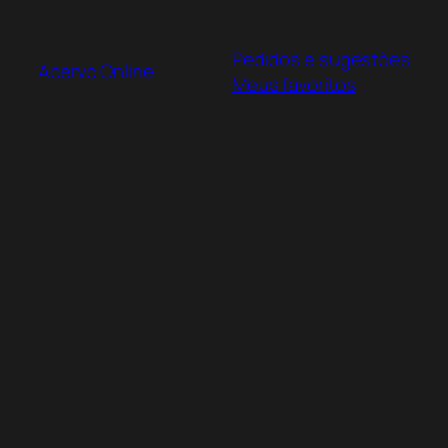
Pular
para
Pedidos e sugestões
o
Acervo Online
Meus favoritos
conteúdo