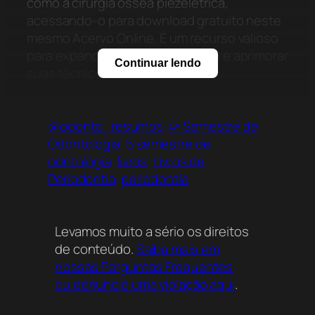
como a cirurgia óssea piezelétrica,
acessando-o para download gratuito neste
mesmo Acervo Online. É um recurso valioso
para expandir seu conhecimento e aprimorar
Continuar lendo
suas técnicas profissionais.
@odonto_resumos
4º Semestre de
Odontologia
5 semestre de
odntologia
livros
Livros de
Periodontia
periodontia
Levamos muito a sério os direitos
de conteúdo.
Saiba mais em
nossas Perguntas Frequentes
ou denuncie uma violação aqui
.