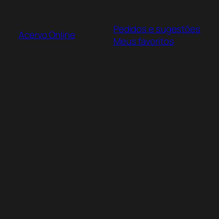
Pular
para
Pedidos e sugestões
o
Acervo Online
Meus favoritos
conteúdo