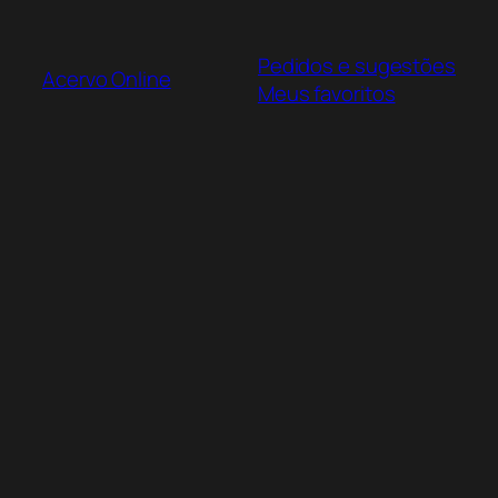
Pular
para
Pedidos e sugestões
o
Acervo Online
Meus favoritos
conteúdo