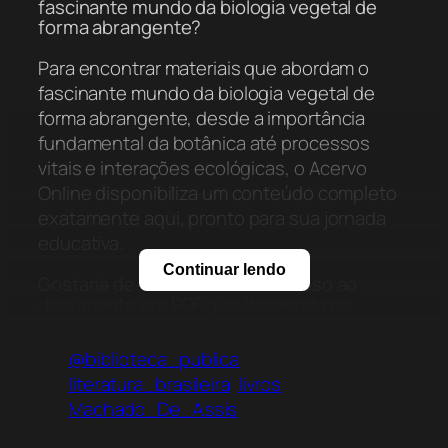
fascinante mundo da biologia vegetal de
forma abrangente?
Para encontrar materiais que abordam o
fascinante mundo da biologia vegetal de
forma abrangente, desde a importância
fundamental da botânica até processos
vitais e interações ecológicas, o Acervo
Online disponibiliza um conteúdo completo
exatamente aqui, pronto para sua jornada
educativa.
Continuar lendo
Gostaria de saber como ter acesso ao
documento em PDF que desvenda os
mistérios do reino vegetal.
@biblioteca_publica
Você pode ter acesso a este documento em
literatura_brasileira
livros
PDF que desvenda os mistérios do reino
Machado_De_Assis
vegetal e que foi cuidadosamente elaborado
para oferecer uma compreensão