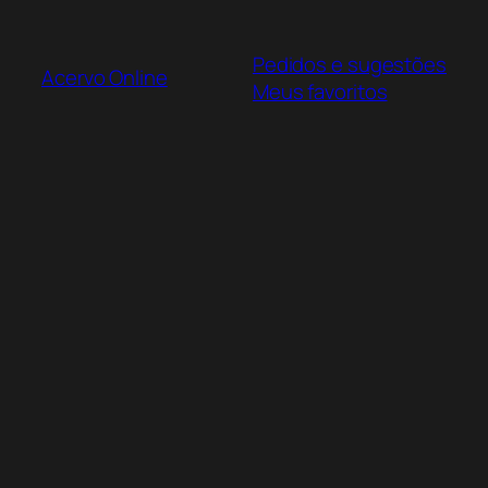
Pular
para
Pedidos e sugestões
o
Acervo Online
Meus favoritos
conteúdo