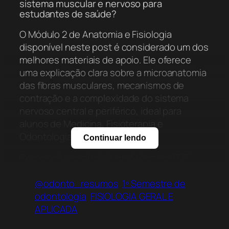
sistema muscular e nervoso para
estudantes de saúde?
O Módulo 2 de Anatomia e Fisiologia
disponível neste post é considerado um dos
melhores materiais de apoio. Ele oferece
uma explicação clara sobre a microanatomia
das fibras musculares, mecanismos de
contração e a complexidade do sistema
nervoso central e periférico, ideal para
alunos de Medicina, Fisioterapia e
Odontologia.
Continuar lendo
Como achar materiais gratuitos em PDF
sobre o Sistema Muscular e Nervoso?
@odonto_resumos
1º Semestre de
Para encontrar materiais gratuitos em PDF
odontologia
FISIOLOGIA GERAL E
sobre esses sistemas específicos, você
APLICADA
pode acessar os canais do Odonto Resumos
no WhatsApp e Telegram, ou baixar o