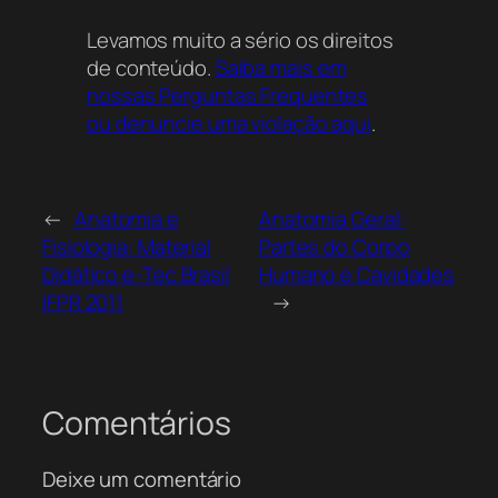
módulo completo disponível nesta página. O
Levamos muito a sério os direitos
conteúdo detalha desde os tipos de
de conteúdo.
Saiba mais em
músculos (esquelético, cardíaco e liso) até a
nossas Perguntas Frequentes
transmissão de impulsos pelos neurônios.
ou denuncie uma violação aqui
.
Como encontrar conteúdos completos de
Anatomia e Fisiologia Humana para estudar
online?
←
Anatomia e
Anatomia Geral:
Você pode encontrar conteúdos
Fisiologia: Material
Partes do Corpo
abrangentes de Anatomia e Fisiologia
Didático e-Tec Brasil
Humano e Cavidades
Humana buscando por materiais produzidos
IFPR 2011
→
pela Universidade Aberta do Brasil (UAB) no
Acervo Online. Esses recursos cobrem a
estrutura e a função do corpo humano,
sendo fundamentais para o diagnóstico,
Comentários
prevenção de doenças e formação
acadêmica sólida em diversas áreas da
Deixe um comentário
saúde.