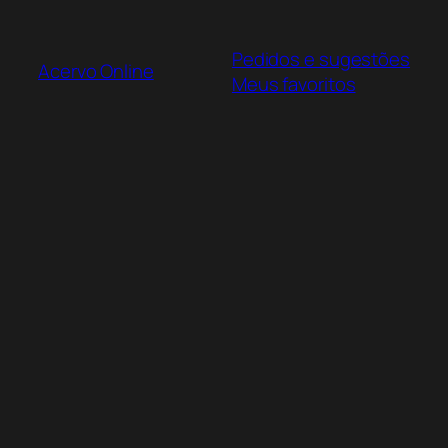
Pular
para
Pedidos e sugestões
o
Acervo Online
Meus favoritos
conteúdo