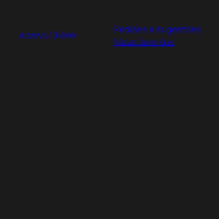
Pular
para
Pedidos e sugestões
o
Acervo Online
Meus favoritos
conteúdo