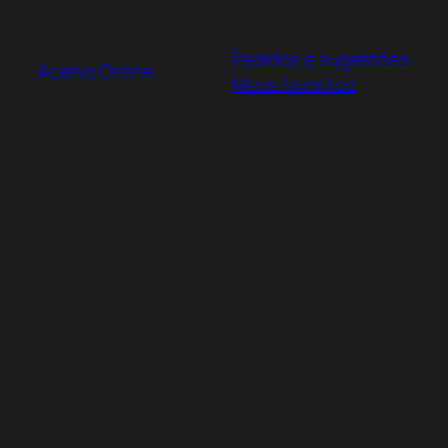
Pular
para
Pedidos e sugestões
o
Acervo Online
Meus favoritos
conteúdo