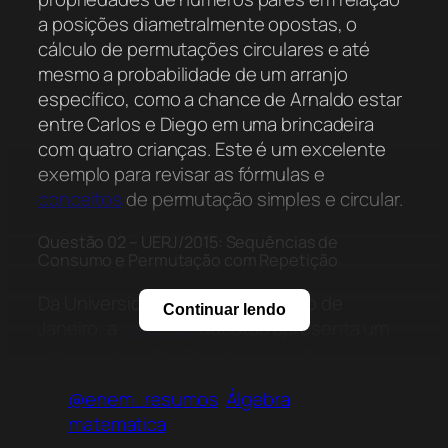
a posições diametralmente opostas, o
cálculo de permutações circulares e até
mesmo a probabilidade de um arranjo
específico, como a chance de Arnaldo estar
entre Carlos e Diego em uma brincadeira
com quatro crianças. Este é um excelente
exemplo para revisar as fórmulas e
conceitos
de permutação simples e circular.
Questão 02 – UERJ/2015: Sequências de
Consumo e Permutação com Repetição
Da Universidade do Estado do Rio de
Continuar lendo
Janeiro, a
segunda
questão apresenta um
cenário de consumo de picolés de
diferentes sabores (baunilha, morango e
@enem_resumos
Álgebra
chocolate), representados por B, M e C. O
matematica
desafio é determinar o número total de