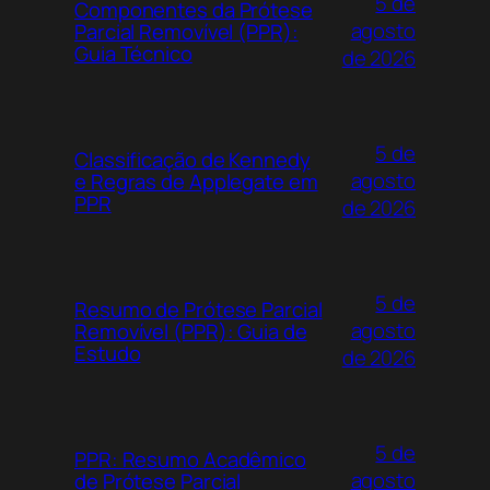
5 de
Componentes da Prótese
agosto
Parcial Removível (PPR):
Guia Técnico
de 2026
5 de
Classificação de Kennedy
agosto
e Regras de Applegate em
PPR
de 2026
5 de
Resumo de Prótese Parcial
agosto
Removível (PPR): Guia de
Estudo
de 2026
5 de
PPR: Resumo Acadêmico
agosto
de Prótese Parcial