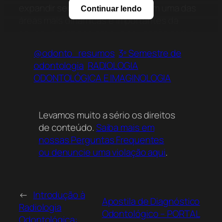
expandir seus conhecimentos em uma das
Continuar lendo
áreas mais dinâmicas e importantes da
saúde, investindo em sua educação com o
respaldo de uma editora especializada e
@odonto_resumos
3º Semestre de
começando a aprimorar suas habilidades em
odontologia
RADIOLOGIA
interpretação de imagens radiográficas hoje
ODONTOLÓGICA E IMAGINOLOGIA
mesmo.
Levamos muito a sério os direitos
de conteúdo.
Saiba mais em
nossas Perguntas Frequentes
ou denuncie uma violação aqui
.
←
Introdução à
Apostila de Diagnóstico
Radiologia
Odontológico – PORTAL
Odontológica: