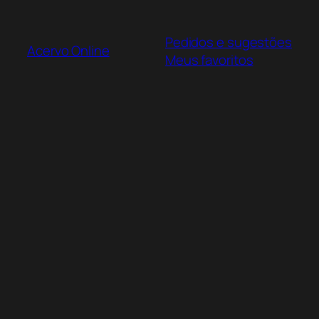
Pular
para
Pedidos e sugestões
o
Acervo Online
Meus favoritos
conteúdo