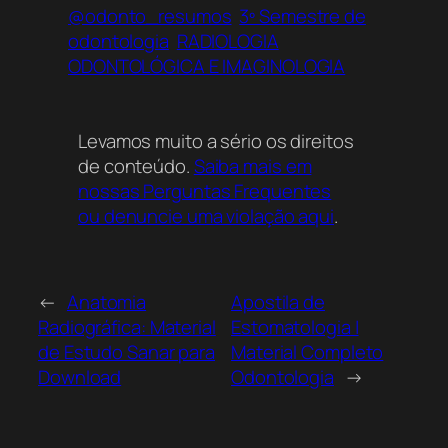
@odonto_resumos
3º Semestre de
oportunidade de enriquecer sua biblioteca
odontologia
RADIOLOGIA
digital com este valioso recurso oferecido
ODONTOLÓGICA E IMAGINOLOGIA
gratuitamente.
Levamos muito a sério os direitos
de conteúdo.
Saiba mais em
nossas Perguntas Frequentes
ou denuncie uma violação aqui
.
←
Anatomia
Apostila de
Radiográfica: Material
Estomatologia |
de Estudo Sanar para
Material Completo
Download
Odontologia
→