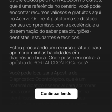
que é uma referência no cenário, você pode
encontrar recursos valiosos e gratuitos aqui
no Acervo Online. A plataforma se destaca
por seu compromisso com a excelência e a
disseminação do saber para cirurgiões-
dentistas, estudantes e técnicos.
Estou procurando um recurso gratuito para
aprimorar minhas habilidades em
diagnóstico bucal. Onde posso encontrar a
apostila do PORTAL ODONTO Cursos?
Você pode localizar a Apostila de
Diagnóstico Odontológico, que é um
material didático essencial para aprimorar
seus conhecimentos e habilidades na
Continuar lendo
identificação e avaliação de diversas
condições e patologias bucais, neste
mesmo Acervo Online. Não perca a