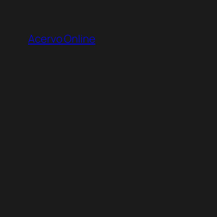
Pular
para
Acervo Online
o
conteúdo