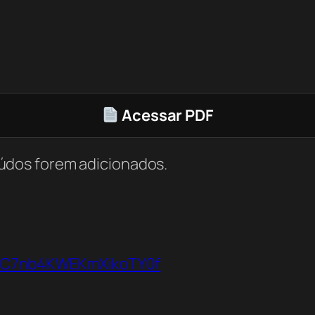
Acessar PDF
údos forem adicionados.
VbC7nb4KWEKmXikoTY0f