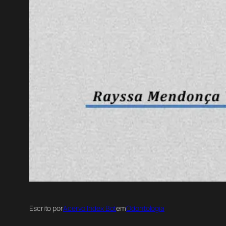
Escrito por
Acervo Index Bot
em
Odontologia