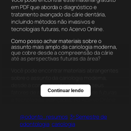
em PDF que aborda o diagnóstico e
tratamento avançado da cárie dentária,
incluindo métodos não invasivos e
tecnologias futuras, no Acervo Online.
Como posso achar materiais sobre o
assunto mais amplo da cariologia moderna,
que cobre desde a compreensão da cárie
até as perspectivas futuras da área?
Você pode encontrar materiais abrangentes
sobre o assunto da cariologia moderna,
desde a compreensão da cárie e seus
Continuar lendo
fatores de risco até as perspectivas futuras
e tecnologias avançadas, no Acervo Online.
Onde consigo ter acesso a este guia
@odonto_resumos
3º Semestre de
detalhado sobre a essência da cariologia
moderna, com abordagens clínicas
odontologia
cariologia
contemporâneas?