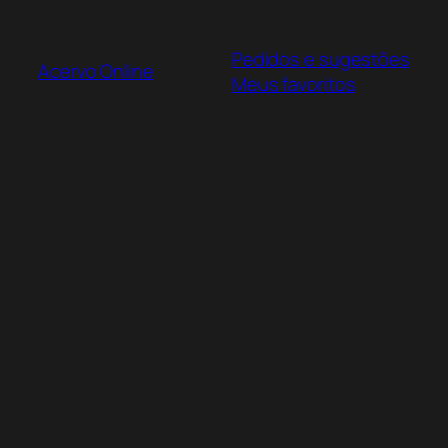
Pular
para
Pedidos e sugestões
o
Acervo Online
Meus favoritos
conteúdo