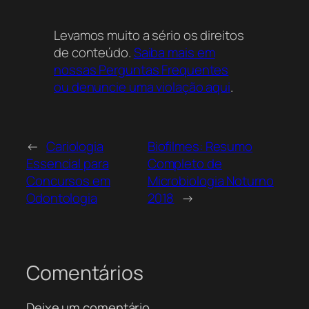
Este valioso recurso, um guia detalhado
Levamos muito a sério os direitos
sobre a essência da cariologia moderna com
de conteúdo.
Saiba mais em
abordagens clínicas contemporâneas, pode
nossas Perguntas Frequentes
ser consultado neste local.
ou denuncie uma violação aqui
.
←
Cariologia
Biofilmes: Resumo
Essencial para
Completo de
Concursos em
Microbiologia Noturno
Odontologia
2018
→
Comentários
Deixe um comentário