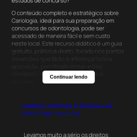
estudos de concurso?
O conteúdo completo e estratégico sobre
Cariologia, ideal para sua preparação em
concursos de odontologia, pode ser
acessado de maneira fácil e sem custo
neste local. Este recurso didático é um guia
gratuito, prático e direto, focado nos pontos
essenciais que farão a diferença na sua
aprovação, permitindo revisar e fixar
conceitos importantes sobre a cárie
Continuar lendo
dentária.
@odonto_resumos
3º Semestre de
odontologia
cariologia
Levamos muito a sério os direitos