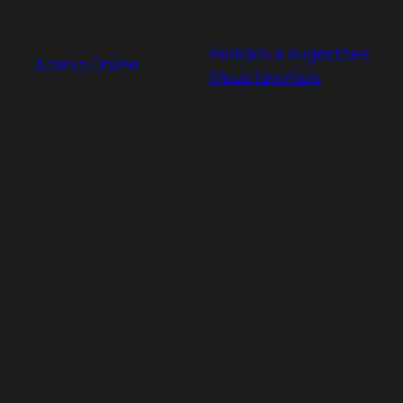
Pular
para
Pedidos e sugestões
o
Acervo Online
Meus favoritos
conteúdo