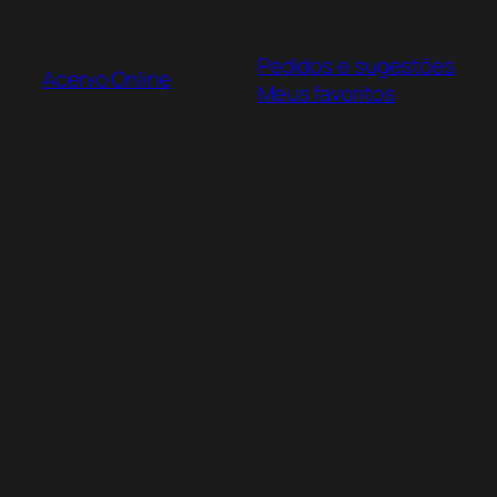
Pular
para
Pedidos e sugestões
o
Acervo Online
Meus favoritos
conteúdo