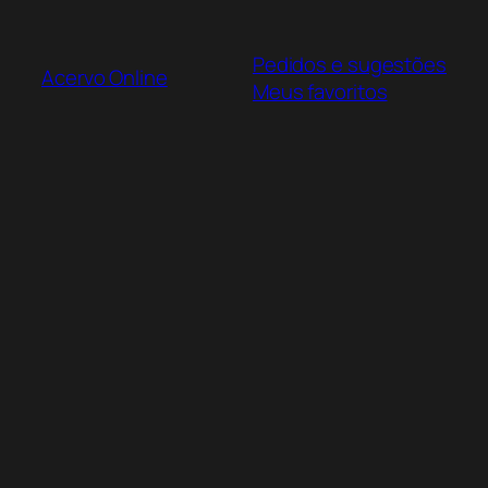
Pular
para
Pedidos e sugestões
o
Acervo Online
Meus favoritos
conteúdo