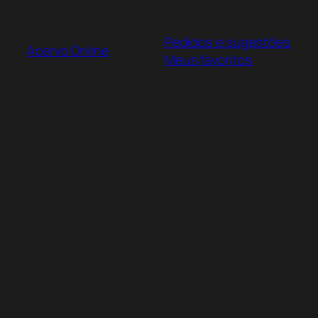
Pular
para
Pedidos e sugestões
o
Acervo Online
Meus favoritos
conteúdo