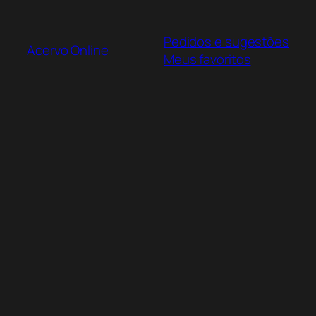
Pular
para
Pedidos e sugestões
o
Acervo Online
Meus favoritos
conteúdo