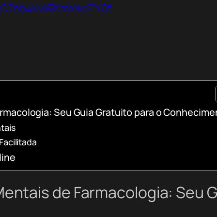
VbC7nb4KWEKmXikoTY0f
rmacologia: Seu Guia Gratuito para o Conhecime
tais
acilitada
line
ntais de Farmacologia: Seu Gu