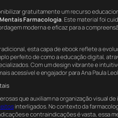
nibilizar gratuitamente um recurso educacion
Mentais Farmacologia
. Este material foi c
ordagem moderna e eficaz para a compreens
adicional, esta capa de ebook reflete a evol
plo perfeito de como a educação digital, atr
ializados. Com um design vibrante e intuitivo
ais acessível e engajador para Ana Paula Leol
tais
osas que auxiliam na organização visual de i
eitos
interligados. No contexto da farmacolo
icações e contraindicações é vasta, essa m