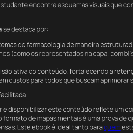
o estudante encontra esquemas visuais que con
a
se destaca por:
emas de farmacologia de maneira estruturada e
ones (como os representados na capa, com blís
visão ativa do conteúdo, fortalecendo a rete
sem custos para todos que buscam aprimorar 
acilitada
iar e disponibilizar este conteúdo reflete um
do formato de mapas mentais é uma prova de 
nsas. Este ebook é ideal tanto para
quem
est