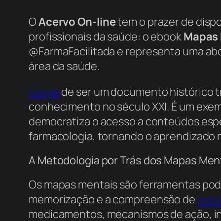
O
Acervo On-line
tem o prazer de dispo
profissionais da saúde: o ebook
Mapas 
@FarmaFacilitada e representa uma ab
área da saúde.
Longe
de ser um documento histórico tr
conhecimento no século XXI. É um exem
democratiza o acesso a conteúdos espec
farmacologia, tornando o aprendizado m
A Metodologia por Trás dos Mapas Men
Os mapas mentais são ferramentas poder
memorização e a compreensão de
conc
medicamentos, mecanismos de ação, ind