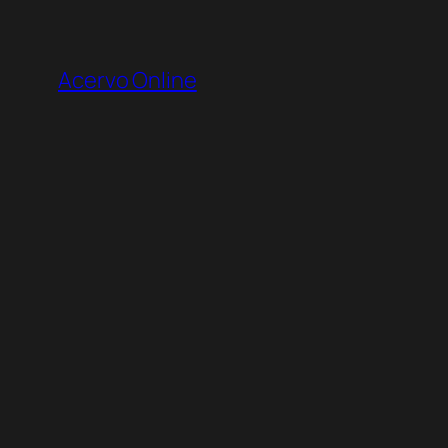
Pular
para
Acervo Online
o
conteúdo