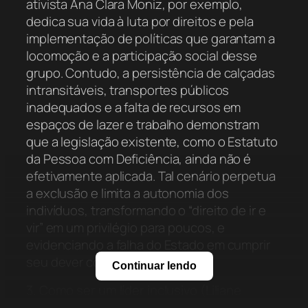
ativista Ana Clara Moniz, por exemplo,
dedica sua vida à luta por direitos e pela
implementação de políticas que garantam a
locomoção e a participação social desse
grupo. Contudo, a persistência de calçadas
intransitáveis, transportes públicos
inadequados e a falta de recursos em
espaços de lazer e trabalho demonstram
que a legislação existente, como o Estatuto
da Pessoa com Deficiência, ainda não é
efetivamente aplicada. Tal cenário perpetua
a exclusão e limita a autonomia dos
indivíduos, transformando o “direito de ir e
vir” em um privilégio para poucos, e
evidenciando a falha do Estado em cumprir
seu dever constitucional.
Continuar lendo
3. Como ser um líder inclusivo (Liliane
Rocha)