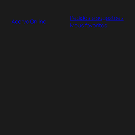
Pular
para
Pedidos e sugestões
o
Acervo Online
Meus favoritos
conteúdo