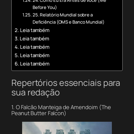
24. Como Eu Era Antes de Você (Me
Before You)
25. Relatório Mundial sobre a
Deficiência (OMS e Banco Mundial)
Leia também
Leia também
Leia também
Leia também
Leia também
Repertórios essenciais para
sua redação
1. O Falcão Manteiga de Amendoim (The
Peanut Butter Falcon)