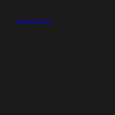
Pular
para
Acervo Online
o
conteúdo