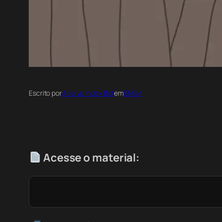
Escrito por
Acervo Index Bot
em
ENEM
Acesse o material: