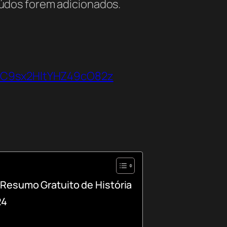
údos forem adicionados.
VbC9sx2HltYHZ49cO82z
Resumo Gratuito de História
24