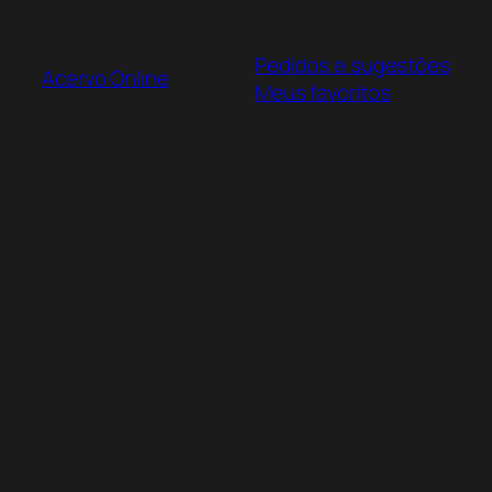
Pular
para
Pedidos e sugestões
o
Acervo Online
Meus favoritos
conteúdo