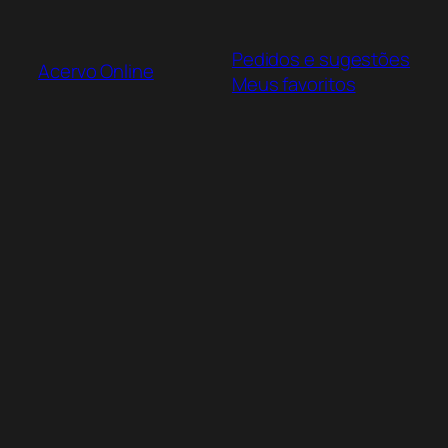
Pular
para
Pedidos e sugestões
o
Acervo Online
Meus favoritos
conteúdo