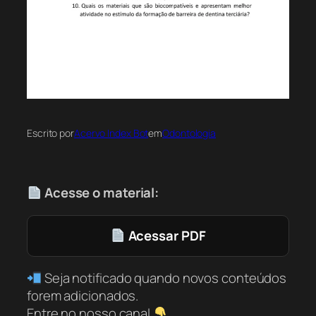
Escrito por
Acervo Index Bot
em
Odontologia
Acesse o material:
Acessar PDF
Seja notificado quando novos conteúdos
forem adicionados.
Entre no nosso canal