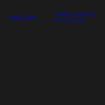
Pular
para
Pedidos e sugestões
o
Acervo Online
Meus favoritos
conteúdo