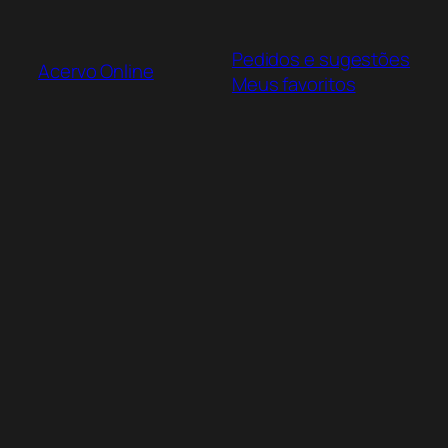
Pular
para
Pedidos e sugestões
o
Acervo Online
Meus favoritos
conteúdo