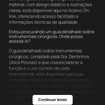
material, com design didático e ilustrações
claras, está disponível aqui no Acervo On-
line, oferecendo acesso facilitado a
informações técnicas de qualidade.
Estou procurando um guia detalhado sobre
instrumentais cirúrgicos. Onde posso
acessá-lo?
O guia detalhado sobre instrumentais
cirúrgicos, compilado pela Dra. Dentinhos
(Alice Póvoas) e que visa esclarecer a
função e o uso correto de cada
instrumental, está disponível para sua
consulta e download neste mesmo local, o
Acervo On-line. Este material, considerado
uma ferramenta indispensável para a prática
cirúrgica informada e segura, é uma
Continuar lendo
propriedade intelectual protegida da autora.