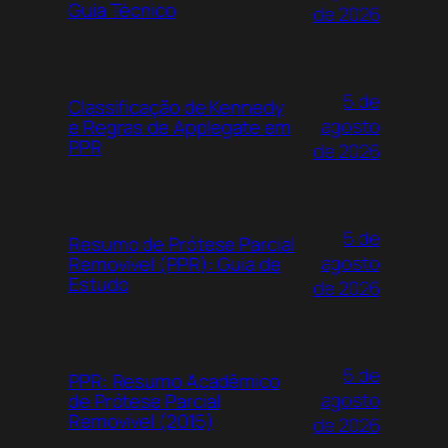
Guia Técnico
de 2026
repertório para abordar a exploração animal
em fazendas industriais, a ética do consumo
de carne, e a responsabilidade das grandes
corporações. Você pode utilizá-lo para
5 de
Classificação de Kennedy
argumentar sobre a necessidade de debater
agosto
e Regras de Applegate em
o consumo consciente, a busca por
PPR
de 2026
alternativas sustentáveis e o papel do
consumidor na demanda por práticas mais
éticas no tratamento animal.
5 de
Resumo de Prótese Parcial
5. Livro “Libertação Animal” (Peter Singer,
agosto
Removível (PPR): Guia de
1975): A Filosofia Contra o Especismo
Estudo
de 2026
5 de
PPR: Resumo Acadêmico
agosto
de Prótese Parcial
Removível (2015)
de 2026