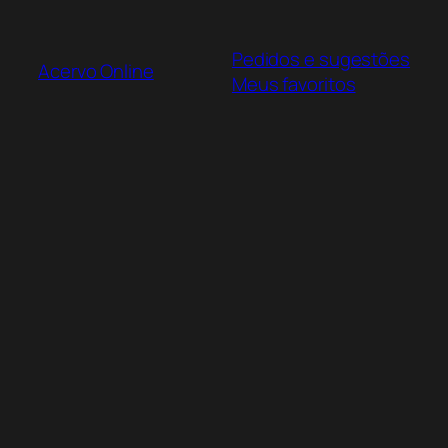
Pular
para
Pedidos e sugestões
o
Acervo Online
Meus favoritos
conteúdo