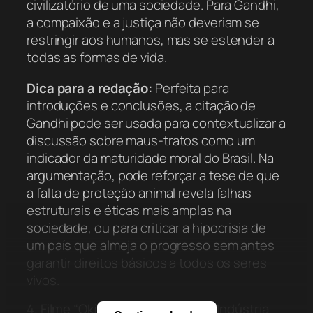
civilizatório de uma sociedade. Para Gandhi,
a compaixão e a justiça não deveriam se
restringir aos humanos, mas se estender a
todas as formas de vida.
Dica para a redação:
Perfeita para
introduções e conclusões, a citação de
Gandhi pode ser usada para contextualizar a
discussão sobre maus-tratos como um
indicador da maturidade moral do Brasil. Na
argumentação, pode reforçar a tese de que
a falta de proteção animal revela falhas
estruturais e éticas mais amplas na
sociedade, ou para criticar a hipocrisia de
um país que almeja o progresso sem antes
garantir direitos básicos a todos os seres
vivos.
4. Filme “Okja” (2017): A Crítica à Indústria