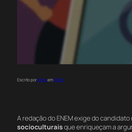
Escrito por
Pedro
em
ENEM
A redação do ENEM exige do candidato
socioculturais
que enriqueçam a argu