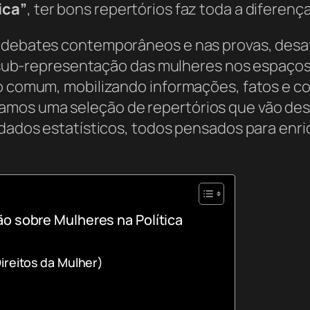
ica”
, ter bons repertórios faz toda a diferença
 debates contemporâneos e nas provas, desafi
 da sub-representação das mulheres nos espaço
so comum, mobilizando informações, fatos e co
mos uma seleção de repertórios que vão des
e dados estatísticos, todos pensados para en
o sobre Mulheres na Política
ireitos da Mulher)