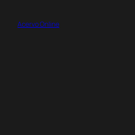
Pular
para
Acervo Online
o
conteúdo