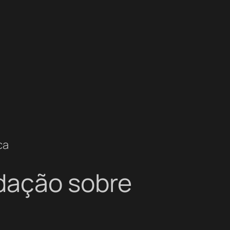
ca
edação sobre