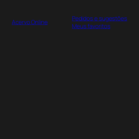
Pular
para
Pedidos e sugestões
o
Acervo Online
Meus favoritos
conteúdo