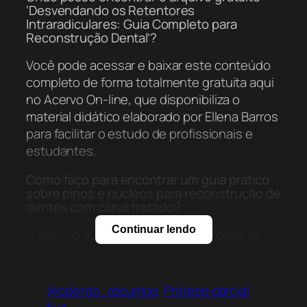
‘Desvendando os Retentores
Intraradiculares: Guia Completo para
Reconstrução Dental’?
Você pode acessar e baixar este conteúdo
completo de forma totalmente gratuita aqui
no Acervo On-line, que disponibiliza o
material didático elaborado por Ellena Barros
para facilitar o estudo de profissionais e
estudantes.
Como faço para encontrar um guia prático
sobre pinos e núcleos para reconstrução de
dentes com canal tratado?
Continuar lendo
O arquivo que você procura com todas as
orientações técnicas sobre pinos e núcleos
está disponível aqui neste post, pronto para
visualização e download imediato através
@odonto_resumos
Prótese parcial
dos nossos links de acesso.