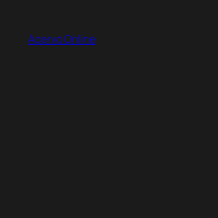
Pular
para
Acervo Online
o
conteúdo