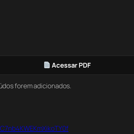
Acessar PDF
údos forem adicionados.
VbC7nb4KWEKmXikoTY0f